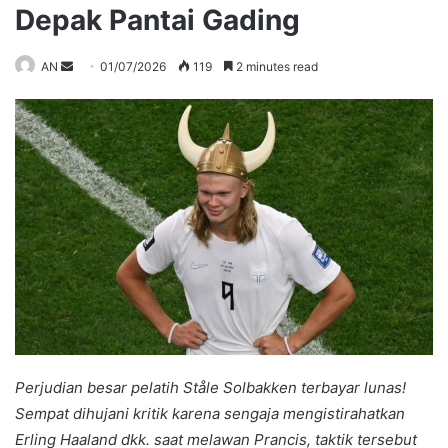
Depak Pantai Gading
Send
AN
01/07/2026
119
2 minutes read
an
email
Perjudian besar pelatih Ståle Solbakken terbayar lunas!
Sempat dihujani kritik karena sengaja mengistirahatkan
Erling Haaland dkk. saat melawan Prancis, taktik tersebut