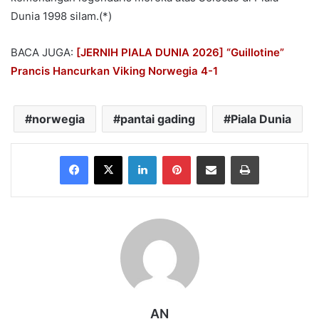
Dunia 1998 silam.(*)
BACA JUGA:
[JERNIH PIALA DUNIA 2026] “Guillotine”
Prancis Hancurkan Viking Norwegia 4-1
norwegia
pantai gading
Piala Dunia
Facebook
X
LinkedIn
Pinterest
Share via Email
Print
AN