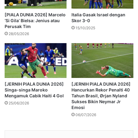
[PIALA DUNIA 2026] Marcelo
Italia Gasak Israel dengan
‘Si Gila’ Bielsa: Jenius atau
Skor 3-0
Perusak Tim
15/10/2025
28/05/2026
[JERNIH PIALA DUNIA 2026]
[JERNIH PIALA DUNIA 2026]
Singa-singa Maroko
Hancurkan Rekor Penalti 40
Mengamuk Cabik Haiti 4 Gol
Tahun Brasil, Ørjan Nyland
Sukses Bikin Neymar Jr
25/06/2026
Emosi
06/07/2026