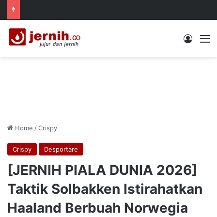
Log In
M
Home
/
Crispy
Crispy
Desportare
[JERNIH PIALA DUNIA 2026]
Taktik Solbakken Istirahatkan
Haaland Berbuah Norwegia