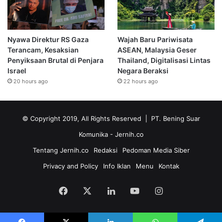
Nyawa Direktur RS Gaza
Wajah Baru Pariwisata
Terancam, Kesaksian
ASEAN, Malaysia Geser
Penyiksaan Brutal di Penjara
Thailand, Digitalisasi Lintas
Israel
Negara Beraksi
20 hours ago
22 hours ago
© Copyright 2019, All Rights Reserved | PT. Bening Suar
Komunika
- Jernih.co
Tentang Jernih.co
Redaksi
Pedoman Media Siber
Privacy and Policy
Info Iklan
Menu
Kontak
Facebook
X
LinkedIn
YouTube
Instagram