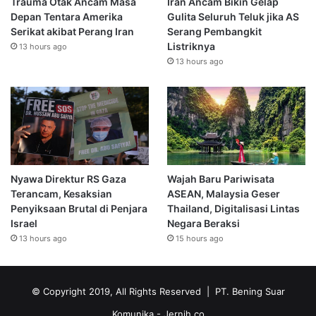
Trauma Otak Ancam Masa
Iran Ancam Bikin Gelap
Depan Tentara Amerika
Gulita Seluruh Teluk jika AS
Serikat akibat Perang Iran
Serang Pembangkit
Listriknya
13 hours ago
13 hours ago
Nyawa Direktur RS Gaza
Wajah Baru Pariwisata
Terancam, Kesaksian
ASEAN, Malaysia Geser
Penyiksaan Brutal di Penjara
Thailand, Digitalisasi Lintas
Israel
Negara Beraksi
13 hours ago
15 hours ago
© Copyright 2019, All Rights Reserved | PT. Bening Suar
Komunika
- Jernih.co