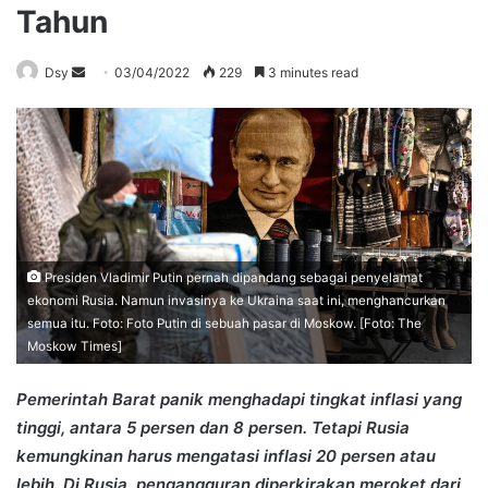
Tahun
Send
Dsy
03/04/2022
229
3 minutes read
an
email
Presiden Vladimir Putin pernah dipandang sebagai penyelamat
ekonomi Rusia. Namun invasinya ke Ukraina saat ini, menghancurkan
semua itu. Foto: Foto Putin di sebuah pasar di Moskow. [Foto: The
Moskow Times]
Pemerintah Barat panik menghadapi tingkat inflasi yang
tinggi, antara 5 persen dan 8 persen. Tetapi Rusia
kemungkinan harus mengatasi inflasi 20 persen atau
lebih. Di Rusia,
pengangguran diperkirakan meroket dari