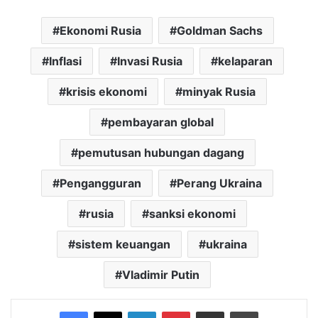
Ekonomi Rusia
Goldman Sachs
Inflasi
Invasi Rusia
kelaparan
krisis ekonomi
minyak Rusia
pembayaran global
pemutusan hubungan dagang
Pengangguran
Perang Ukraina
rusia
sanksi ekonomi
sistem keuangan
ukraina
Vladimir Putin
Facebook
X
LinkedIn
Pinterest
Share via Email
Print