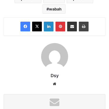
wabah
Facebook
X
LinkedIn
Pinterest
Share via Email
Print
Dsy
Website