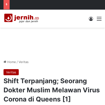
Log In
M
Home
/
Veritas
Veritas
Shift Terpanjang; Seorang
Dokter Muslim Melawan Virus
Corona di Queens [1]