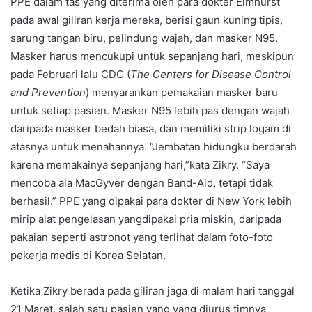
PPE dalam tas yang diterima oleh para dokter Elmhurst
pada awal giliran kerja mereka, berisi gaun kuning tipis,
sarung tangan biru, pelindung wajah, dan masker N95.
Masker harus mencukupi untuk sepanjang hari, meskipun
pada Februari lalu CDC (
The Centers for Disease Control
and Prevention
) menyarankan pemakaian masker baru
untuk setiap pasien. Masker N95 lebih pas dengan wajah
daripada masker bedah biasa, dan memiliki strip logam di
atasnya untuk menahannya. “Jembatan hidungku berdarah
karena memakainya sepanjang hari,”kata Zikry. “Saya
mencoba ala MacGyver dengan Band-Aid, tetapi tidak
berhasil.” PPE yang dipakai para dokter di New York lebih
mirip alat pengelasan yangdipakai pria miskin, daripada
pakaian seperti astronot yang terlihat dalam foto-foto
pekerja medis di Korea Selatan.
Ketika Zikry berada pada giliran jaga di malam hari tanggal
21 Maret, salah satu pasien yang yang diurus timnya