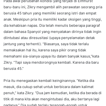
Pada awal perubahan kondisi yang terjadi di Elmhurst
baru-baru ini, Zikry mengambil alih perawatan seorang pria
berusia 45 tahun yang memiliki seorang istri dan empat
anak. Meskipun pria itu memiliki kadar oksigen yang tinggi,
dia kehabisan napas. Dia telah menulis beberapa paragraf
dalam bahasa Spanyol yang menyatakan dirinya tidak ingin
diintubasi atau diresusitasi (upaya penyelamatan detak
jantung yang terhenti). “Biasanya, saya tidak terlalu
memaksakan hal itu, karena saya pikir orang tidak
memahami sia-sianya upaya itu dalam banyak kasus,”kata
Zikry. “Tapi saya mendorongnya kembali. Karena dia baru
berusia 45.”
Pria itu menegaskan kembali keinginannya. “Ketika dia
masuk, dia cukup sehat untuk berbicara dalam kalimat
penuh,” kata Zikry. “Dua jam kemudian, ketika dia berada di
titik di mana kita akan mengintubasi dia, aku bertanya lagi
padanya.” Dia sudah terlalu terengah-engah untuk