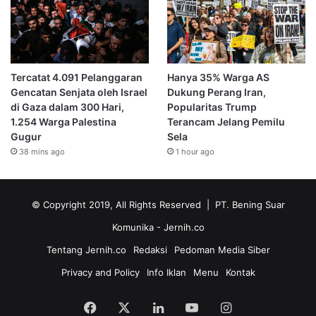
Tercatat 4.091 Pelanggaran
Hanya 35% Warga AS
Gencatan Senjata oleh Israel
Dukung Perang Iran,
di Gaza dalam 300 Hari,
Popularitas Trump
1.254 Warga Palestina
Terancam Jelang Pemilu
Gugur
Sela
38 mins ago
1 hour ago
© Copyright 2019, All Rights Reserved | PT. Bening Suar
Komunika
- Jernih.co
Tentang Jernih.co
Redaksi
Pedoman Media Siber
Privacy and Policy
Info Iklan
Menu
Kontak
Facebook
X
LinkedIn
YouTube
Instagram