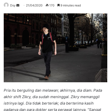
Send
Dsy
21/04/2020
170
9 minutes read
an
email
Pria itu berguling dan melawan; akhirnya, dia diam. Pada
akhir shift Zikry, dia sudah meninggal. Zikry memanggil
istrinya lagi. Dia tidak berteriak; dia berterima kasih
padanya dan para dokter serta perawat lainnya. “Sangat