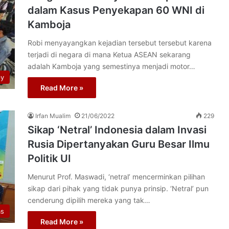
dalam Kasus Penyekapan 60 WNI di
Kamboja
Robi menyayangkan kejadian tersebut tersebut karena
terjadi di negara di mana Ketua ASEAN sekarang
adalah Kamboja yang semestinya menjadi motor…
py
Read More »
Irfan Mualim
21/06/2022
229
Sikap ‘Netral’ Indonesia dalam Invasi
Rusia Dipertanyakan Guru Besar Ilmu
Politik UI
Menurut Prof. Maswadi, ‘netral’ mencerminkan pilihan
sikap dari pihak yang tidak punya prinsip. ‘Netral’ pun
cenderung dipilih mereka yang tak…
as
Read More »