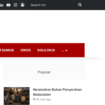
ook
LinkedIn
YouTube
Instagram
Log In
Search
for
M SUMUS
OIKOS
SOLILOKUI
…
Popular
Keramahan Bukan Penyerahan
Kedaulatan
34 mins ago