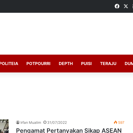
Faceb
X
POLITEIA
POTPOURRI
DEPTH
PUISI
TERAJU
DU
Irfan Mualim
31/07/2022
597
Pengamat Pertanyakan Sikap ASEAN