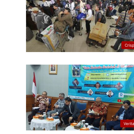
Cris
Verit