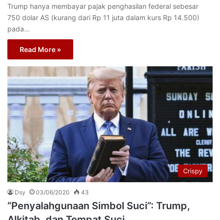
Trump hanya membayar pajak penghasilan federal sebesar
750 dolar AS (kurang dari Rp 11 juta dalam kurs Rp 14.500)
pada…
Read More »
Crispy
Dsy
03/06/2020
43
“Penyalahgunaan Simbol Suci”: Trump,
Alkitab, dan Tempat Suci