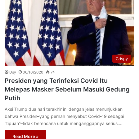
Crispy
Dsy
06/10/2020
74
Presiden yang Terinfeksi Covid Itu
Melepas Masker Sebelum Masuki Gedung
Putih
Aksi Trump dua hari terakhir ini dengan jelas menunjukkan
bahwa Presiden–yang pernah menyebut Covid-19 sebagai
“tipuan”–tidak berencana untuk menganggapnya serius.…
Read More »