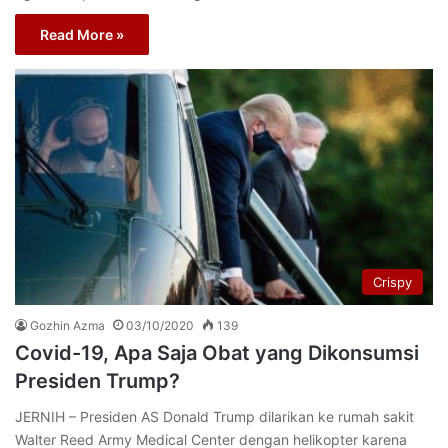
Read More »
Crispy
Gozhin Azma
03/10/2020
139
Covid-19, Apa Saja Obat yang Dikonsumsi
Presiden Trump?
JERNIH – Presiden AS Donald Trump dilarikan ke rumah sakit
Walter Reed Army Medical Center dengan helikopter karena