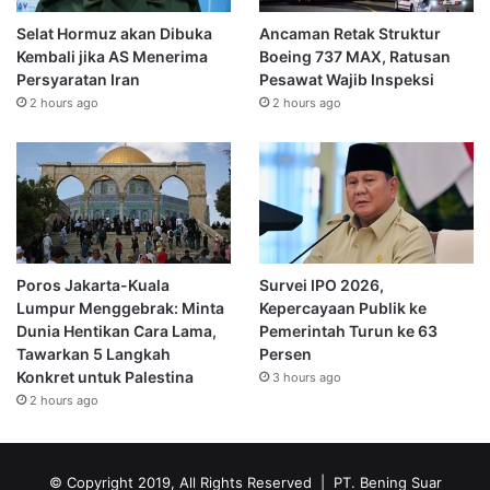
Selat Hormuz akan Dibuka
Ancaman Retak Struktur
Kembali jika AS Menerima
Boeing 737 MAX, Ratusan
Persyaratan Iran
Pesawat Wajib Inspeksi
2 hours ago
2 hours ago
Poros Jakarta-Kuala
Survei IPO 2026,
Lumpur Menggebrak: Minta
Kepercayaan Publik ke
Dunia Hentikan Cara Lama,
Pemerintah Turun ke 63
Tawarkan 5 Langkah
Persen
Konkret untuk Palestina
3 hours ago
2 hours ago
© Copyright 2019, All Rights Reserved | PT. Bening Suar