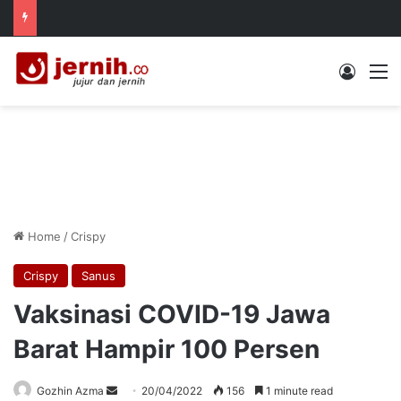
Log In
M
Home
/
Crispy
Crispy
Sanus
Vaksinasi COVID-19 Jawa
Barat Hampir 100 Persen
Send
Gozhin Azma
20/04/2022
156
1 minute read