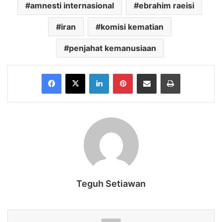
amnesti internasional
ebrahim raeisi
iran
komisi kematian
penjahat kemanusiaan
Facebook
X
LinkedIn
Pinterest
Share via Email
Print
Teguh Setiawan