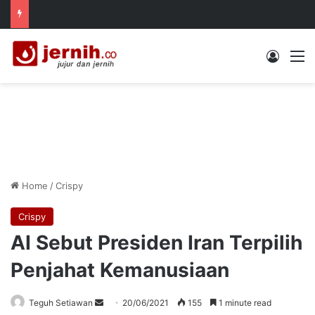
Log In
M
Home
/
Crispy
Crispy
AI Sebut Presiden Iran Terpilih
Penjahat Kemanusiaan
Send
Teguh Setiawan
20/06/2021
155
1 minute read