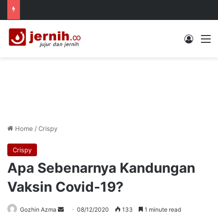
Log In
M
Home
/
Crispy
Crispy
Apa Sebenarnya Kandungan
Vaksin Covid-19?
Send
Gozhin Azma
08/12/2020
133
1 minute read