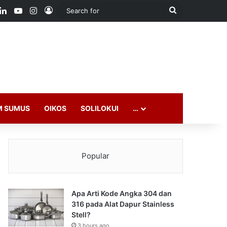
ook
LinkedIn
YouTube
Instagram
Log In
Search
for
M SUMUS
OIKOS
SOLILOKUI
…
Popular
Apa Arti Kode Angka 304 dan
316 pada Alat Dapur Stainless
Stell?
3 hours ago