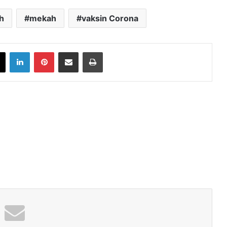
dh
mekah
vaksin Corona
book
X
LinkedIn
Pinterest
Share via Email
Print