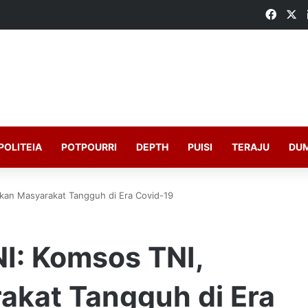
Faceb
X
POLITEIA
POTPOURRI
DEPTH
PUISI
TERAJU
DU
kan Masyarakat Tangguh di Era Covid-19
I: Komsos TNI,
kat Tangguh di Era