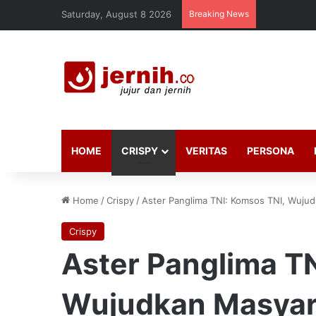
Saturday, August 8 2026
Breaking News
HOME
CRISPY
VERITAS
PERSONA
Home
/
Crispy
/
Aster Panglima TNI: Komsos TNI, Wujud
Crispy
Aster Panglima TN
Wujudkan Masyara