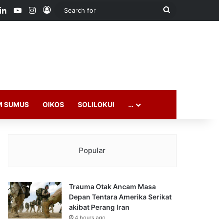
ook
LinkedIn
YouTube
Instagram
Log In
Search
for
M SUMUS
OIKOS
SOLILOKUI
…
Popular
Trauma Otak Ancam Masa
Depan Tentara Amerika Serikat
akibat Perang Iran
4 hours ago