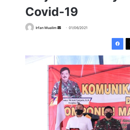
Covid-19
Send
Irfan Mualim
01/06/2021
an
Fac
email