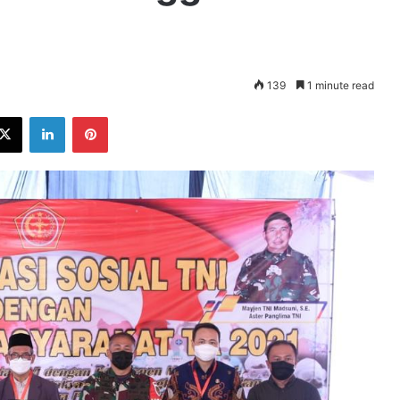
139
1 minute read
ebook
X
LinkedIn
Pinterest