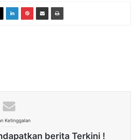
book
X
LinkedIn
Pinterest
Share via Email
Print
n Ketinggalan
dapatkan berita Terkini !