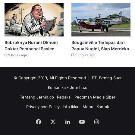
Bobroknya Nurani Oknum
Bougainville Terlepas dari
Dokter Pembenci Pasien
Papua Nugini, Siap Merdeka
9 hours ago
10 hours ago
© Copyright 2019, All Rights Reserved | PT. Bening Suar
Komunika
- Jernih.co
Tentang Jernih.co
Redaksi
Pedoman Media Siber
Privacy and Policy
Info Iklan
Menu
Kontak
Facebook
X
LinkedIn
YouTube
Instagram