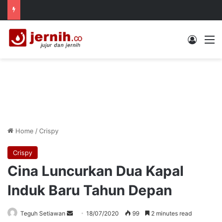
Log In
M
Home
/
Crispy
Crispy
Cina Luncurkan Dua Kapal
Induk Baru Tahun Depan
Send
Teguh Setiawan
18/07/2020
99
2 minutes read