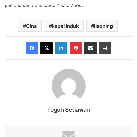
pertahanan lepas pantai,” kata Zhou.
Cina
kapal induk
liaoning
Facebook
X
LinkedIn
Pinterest
Share via Email
Print
Teguh Setiawan