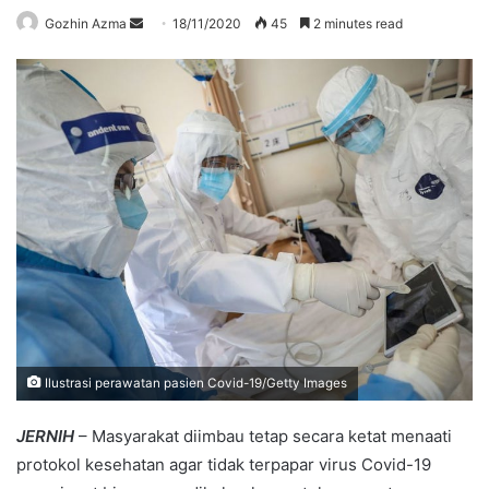
Send
Gozhin Azma
18/11/2020
45
2 minutes read
an
email
Ilustrasi perawatan pasien Covid-19/Getty Images
JERNIH
– Masyarakat diimbau tetap secara ketat menaati
protokol kesehatan agar tidak terpapar virus Covid-19