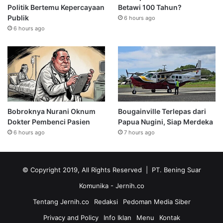
Politik Bertemu Kepercayaan
Betawi 100 Tahun?
Publik
6 hours ago
6 hours ago
Bobroknya Nurani Oknum
Bougainville Terlepas dari
Dokter Pembenci Pasien
Papua Nugini, Siap Merdeka
6 hours ago
7 hours ago
© Copyright 2019, All Rights Reserved | PT. Bening Suar
Komunika
- Jernih.co
Tentang Jernih.co
Redaksi
Pedoman Media Siber
Privacy and Policy
Info Iklan
Menu
Kontak