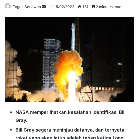
Send
Teguh Setiawan
15/02/2022
181
2 minutes read
an
email
NASA memperlihatkan kesalahan identifikasi Bill
Gray.
Bill Gray segera meninjau datanya, dan ternyata
roket yang akan jatuh adalah tahap ketiga Long