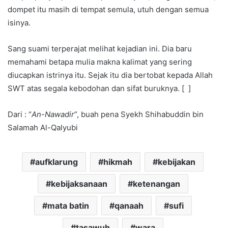
dompet itu masih di tempat semula, utuh dengan semua
isinya.
Sang suami terperajat melihat kejadian ini. Dia baru
memahami betapa mulia makna kalimat yang sering
diucapkan istrinya itu. Sejak itu dia bertobat kepada Allah
SWT atas segala kebodohan dan sifat buruknya. [ ]
Dari : “
An-Nawadir
”, buah pena Syekh Shihabuddin bin
Salamah Al-Qalyubi
aufklarung
hikmah
kebijakan
kebijaksanaan
ketenangan
mata batin
qanaah
sufi
tasawuh
wara