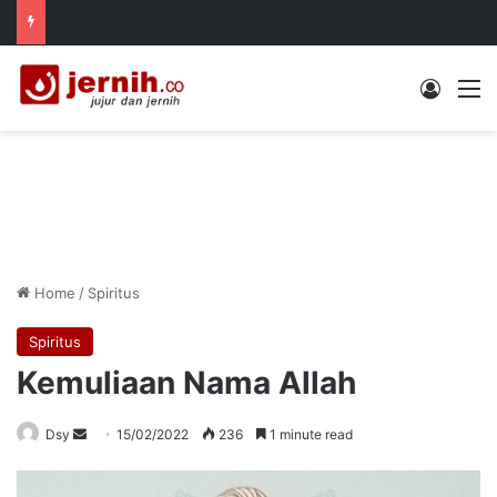
Log In
M
Home
/
Spiritus
Spiritus
Kemuliaan Nama Allah
Send
Dsy
15/02/2022
236
1 minute read
an
email