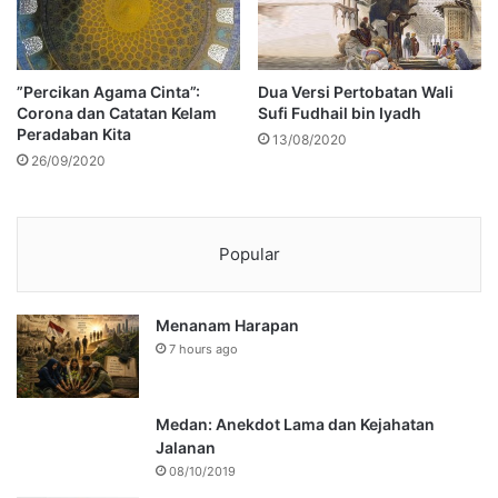
”Percikan Agama Cinta”:
Dua Versi Pertobatan Wali
Corona dan Catatan Kelam
Sufi Fudhail bin Iyadh
Peradaban Kita
13/08/2020
26/09/2020
Popular
Menanam Harapan
7 hours ago
Medan: Anekdot Lama dan Kejahatan
Jalanan
08/10/2019