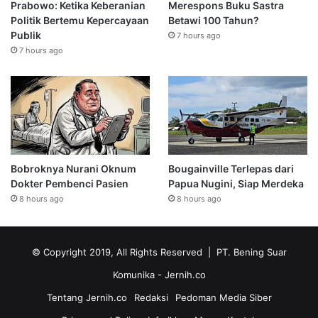
Prabowo: Ketika Keberanian
Merespons Buku Sastra
Politik Bertemu Kepercayaan
Betawi 100 Tahun?
Publik
7 hours ago
7 hours ago
Bobroknya Nurani Oknum
Bougainville Terlepas dari
Dokter Pembenci Pasien
Papua Nugini, Siap Merdeka
8 hours ago
8 hours ago
© Copyright 2019, All Rights Reserved | PT. Bening Suar
Komunika
- Jernih.co
Tentang Jernih.co
Redaksi
Pedoman Media Siber