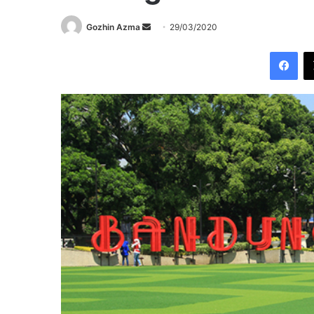
Send
Gozhin Azma
29/03/2020
an
Fac
email