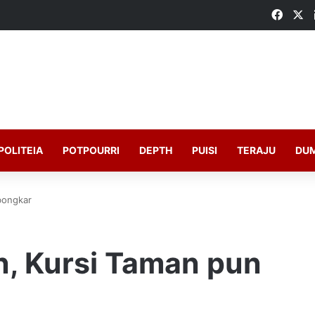
Faceb
X
POLITEIA
POTPOURRI
DEPTH
PUISI
TERAJU
DU
bongkar
, Kursi Taman pun