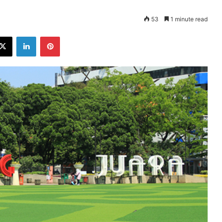
53
1 minute read
ebook
X
LinkedIn
Pinterest