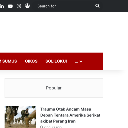
ook
LinkedIn
YouTube
Instagram
Log In
Search
for
M SUMUS
OIKOS
SOLILOKUI
…
Popular
Trauma Otak Ancam Masa
Depan Tentara Amerika Serikat
akibat Perang Iran
2 hours ago