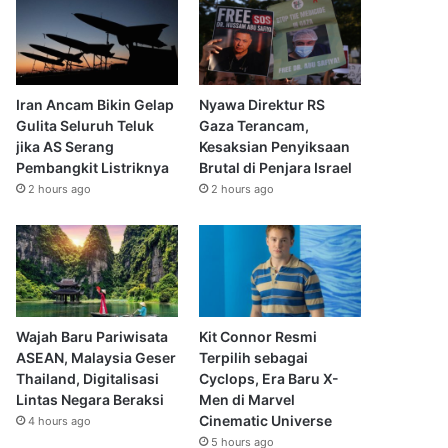
Iran Ancam Bikin Gelap
Nyawa Direktur RS
Gulita Seluruh Teluk
Gaza Terancam,
jika AS Serang
Kesaksian Penyiksaan
Pembangkit Listriknya
Brutal di Penjara Israel
2 hours ago
2 hours ago
Wajah Baru Pariwisata
Kit Connor Resmi
ASEAN, Malaysia Geser
Terpilih sebagai
Thailand, Digitalisasi
Cyclops, Era Baru X-
Lintas Negara Beraksi
Men di Marvel
Cinematic Universe
4 hours ago
5 hours ago