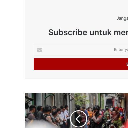
Janga
Subscribe untuk men
Enter
your
Email
address