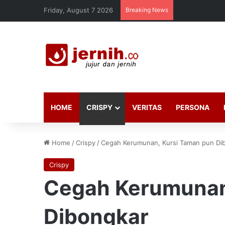
Friday, August 7 2026
Breaking News
HOME
CRISPY
VERITAS
PERSONA
Home
/
Crispy
/
Cegah Kerumunan, Kursi Taman pun Di
Crispy
Cegah Kerumunan
Dibongkar