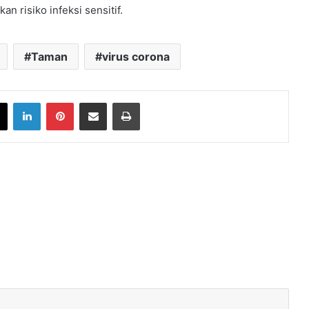
 risiko infeksi sensitif.
Taman
virus corona
book
X
LinkedIn
Pinterest
Share via Email
Print