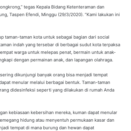
u nongkrong,” tegas Kepala Bidang Ketenteraman dan
ng, Taspen Efendi, Minggu (29/3/2020). “Kami lakukan ini
p taman-taman kota untuk sebagai bagian dari social
taman indah yang tersebar di berbagai sudut kota terpaksa
 tempat warga untuk melepas penat, bermain untuk anak-
lengkapi dengan permainan anak, dan lapangan olahraga.
sering dikunjungi banyak orang bisa menjadi tempat
 dapat menular melalui berbagai bentuk. Taman-taman
rang didesinfeksi seperti yang dilakukan di rumah Anda
dengan kebiasaan kebersihan mereka, kuman dapat menular
ka memegang hidung atau menyentuh permukaan kasar dan
enjadi tempat di mana burung dan hewan dapat