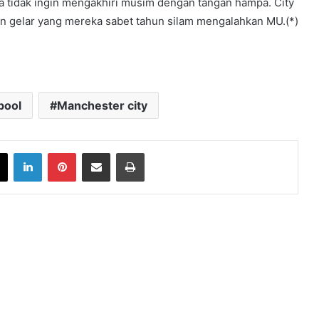
ka tidak ingin mengakhiri musim dengan tangan hampa. City
ngan gelar yang mereka sabet tahun silam mengalahkan MU.(*)
pool
Manchester city
book
X
LinkedIn
Pinterest
Share via Email
Print