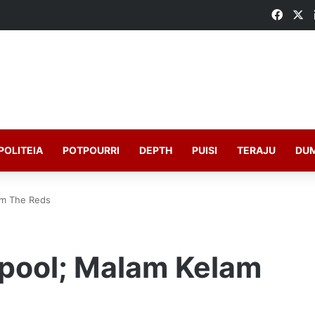
Faceb
X
POLITEIA
POTPOURRI
DEPTH
PUISI
TERAJU
DU
am The Reds
rpool; Malam Kelam