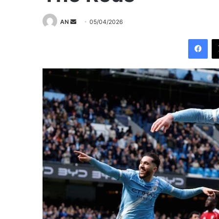
Send
AN
05/04/2026
an
Fac
email