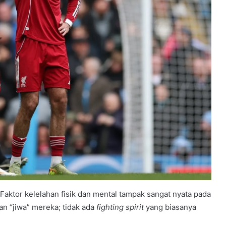
aktor kelelahan fisik dan mental tampak sangat nyata pada
an “jiwa” mereka; tidak ada
fighting spirit
yang biasanya