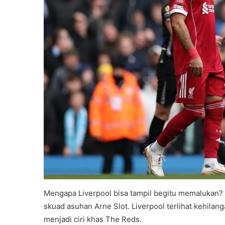
Mengapa Liverpool bisa tampil begitu memalukan? F
skuad asuhan Arne Slot. Liverpool terlihat kehilang
menjadi ciri khas The Reds.