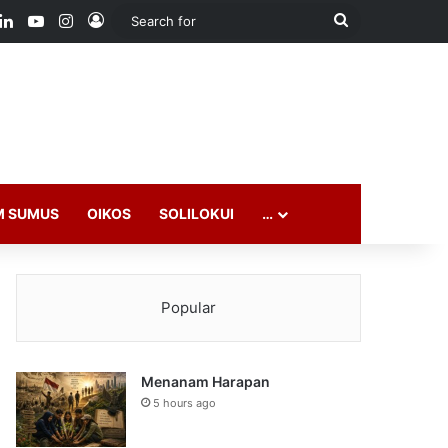
ook
LinkedIn
YouTube
Instagram
Log In
Search
for
M SUMUS
OIKOS
SOLILOKUI
…
Popular
Menanam Harapan
5 hours ago