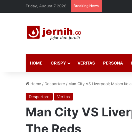
Friday, August 7 2026
Breaking News
HOME
CRISPY
VERITAS
PERSONA
Home
/
Desportare
/
Man City VS Liverpool; Malam Kel
Desportare
Veritas
Man City VS Live
The Reds