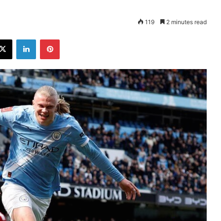
119
2 minutes read
ebook
X
LinkedIn
Pinterest