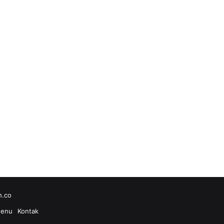
h.co
enu
Kontak