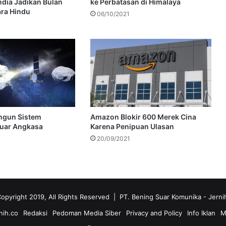
ndia Jadikan Bulan
ke Perbatasan di Himalaya
ra Hindu
06/10/2021
ngun Sistem
Amazon Blokir 600 Merek Cina
Luar Angkasa
Karena Penipuan Ulasan
20/09/2021
opyright 2019, All Rights Reserved | PT. Bening Suar Komunika
- Jerni
nih.co
Redaksi
Pedoman Media Siber
Privacy and Policy
Info Iklan
M