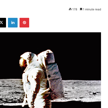
178
1 minute read
ebook
X
LinkedIn
Pinterest