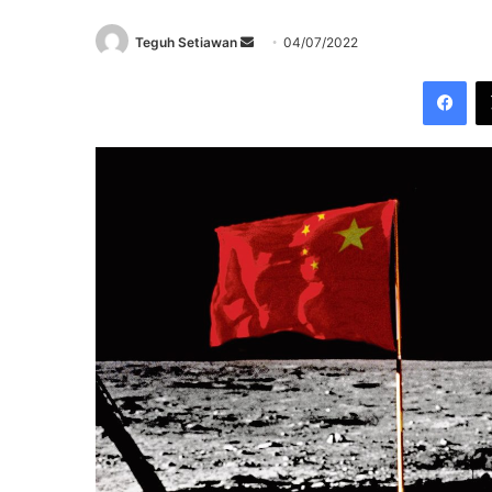
Send
Teguh Setiawan
04/07/2022
an
Fac
email