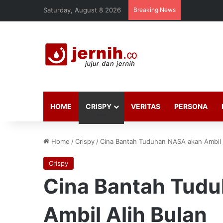
Saturday, August 8 2026
Breaking News
HOME
CRISPY
VERITAS
PERSONA
Home
/
Crispy
/
Cina Bantah Tuduhan NASA akan Ambil 
Crispy
Cina Bantah Tud
Ambil Alih Bulan