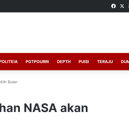
Faceb
X
POLITEIA
POTPOURRI
DEPTH
PUISI
TERAJU
DU
Alih Bulan
uhan NASA akan