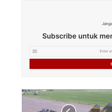
Janga
Subscribe untuk men
Enter
your
Email
address