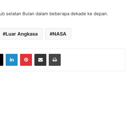
ub selatan Bulan dalam beberapa dekade ke depan.
Luar Angkasa
NASA
book
X
LinkedIn
Pinterest
Share via Email
Print