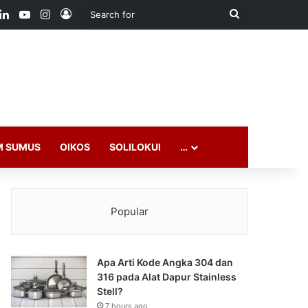
ook
LinkedIn
YouTube
Instagram
Log In
Search
for
M SUMUS
OIKOS
SOLILOKUI
…
Popular
Apa Arti Kode Angka 304 dan
316 pada Alat Dapur Stainless
Stell?
7 hours ago