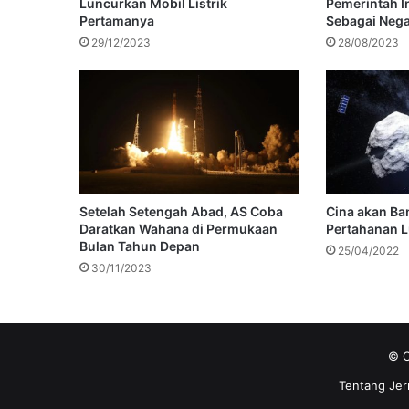
Luncurkan Mobil Listrik
Pemerintah I
Pertamanya
Sebagai Nega
29/12/2023
28/08/2023
Setelah Setengah Abad, AS Coba
Cina akan Ba
Daratkan Wahana di Permukaan
Pertahanan 
Bulan Tahun Depan
25/04/2022
30/11/2023
© C
Tentang Jer