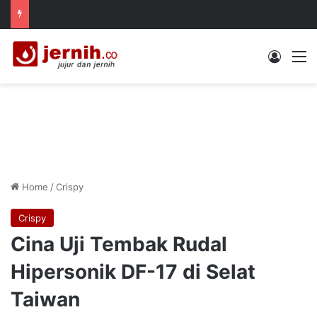
Log In
M
Home
/
Crispy
Crispy
Cina Uji Tembak Rudal
Hipersonik DF-17 di Selat
Taiwan