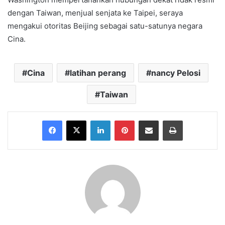
dengan Taiwan, menjual senjata ke Taipei, seraya
mengakui otoritas Beijing sebagai satu-satunya negara
Cina.
Cina
latihan perang
nancy Pelosi
Taiwan
Facebook
X
LinkedIn
Pinterest
Share via Email
Print