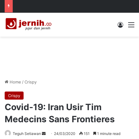
Log In
M
Home
/
Crispy
Crispy
Covid-19: Iran Usir Tim
Medecins Sans Frontieres
Send
Teguh Setiawan
24/03/2020
151
1 minute read