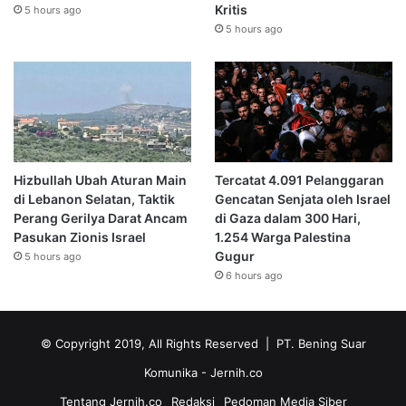
Kritis
5 hours ago
5 hours ago
Hizbullah Ubah Aturan Main
Tercatat 4.091 Pelanggaran
di Lebanon Selatan, Taktik
Gencatan Senjata oleh Israel
Perang Gerilya Darat Ancam
di Gaza dalam 300 Hari,
Pasukan Zionis Israel
1.254 Warga Palestina
Gugur
5 hours ago
6 hours ago
© Copyright 2019, All Rights Reserved | PT. Bening Suar
Komunika
- Jernih.co
Tentang Jernih.co
Redaksi
Pedoman Media Siber