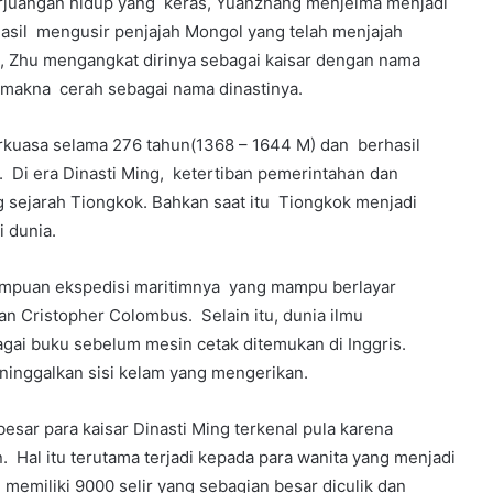
rjuangan hidup yang keras, Yuanzhang menjelma menjadi
asil mengusir penjajah Mongol yang telah menjajah
, Zhu mengangkat dirinya sebagai kaisar dengan nama
makna cerah sebagai nama dinastinya.
rkuasa selama 276 tahun(1368 – 1644 M) dan berhasil
i era Dinasti Ming, ketertiban pemerintahan dan
ng sejarah Tiongkok. Bahkan saat itu Tiongkok menjadi
i dunia.
mampuan ekspedisi maritimnya yang mampu berlayar
ran Cristopher Colombus. Selain itu, dunia ilmu
ai buku sebelum mesin cetak ditemukan di Inggris.
ninggalkan sisi kelam yang mengerikan.
ar para kaisar Dinasti Ming terkenal pula karena
Hal itu terutama terjadi kepada para wanita yang menjadi
ng memiliki 9000 selir yang sebagian besar diculik dan