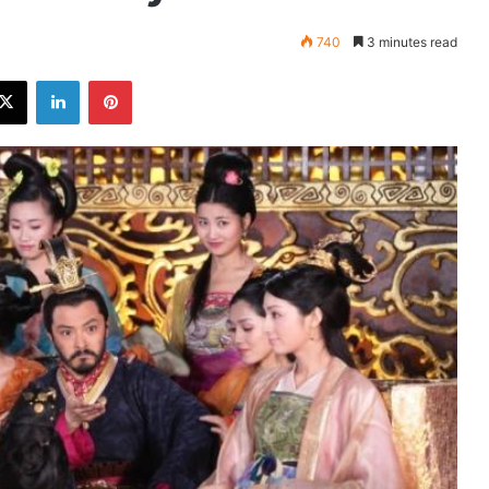
740
3 minutes read
ebook
X
LinkedIn
Pinterest