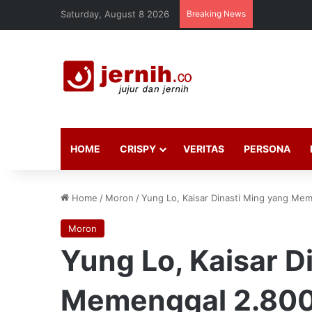
Saturday, August 8 2026
Breaking News
HOME
CRISPY
VERITAS
PERSONA
Home
/
Moron
/
Yung Lo, Kaisar Dinasti Ming yang Mem
Moron
Yung Lo, Kaisar D
Memenggal 2.800 