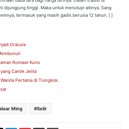
inaan tiada tara bagi harga dirinya. Dalam tradisi di
i dijungjung tinggi. Maka untuk menutupi aibnya, Sang
emnya, termasuk yang masih gadis berusia 12 tahun. [ ]
njadi Dracula
 Membunuh
 Zaman Romawi Kuno
yang Cantik Jelita
 Wanita Pertama di Tiongkok.
isar
aisar Ming
Selir
book
X
LinkedIn
Pinterest
Share via Email
Print