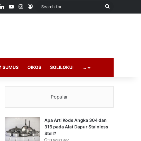
ook
LinkedIn
YouTube
Instagram
Log In
Search
for
M SUMUS
OIKOS
SOLILOKUI
…
Popular
Apa Arti Kode Angka 304 dan
316 pada Alat Dapur Stainless
Stell?
10 hours ago