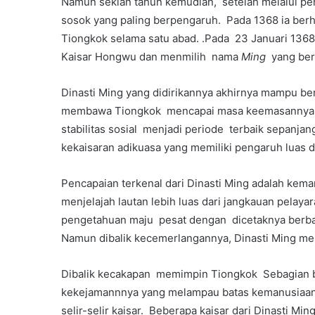
Namun sekian tahun kemudian, setelah melalui pe
sosok yang paling berpengaruh. Pada 1368 ia berh
Tiongkok selama satu abad. .Pada 23 Januari 1368
Kaisar Hongwu dan menmilih nama
Ming
yang ber
Dinasti Ming yang didirikannya akhirnya mampu be
membawa Tiongkok mencapai masa keemasannya. D
stabilitas sosial menjadi periode terbaik sepanja
kekaisaran adikuasa yang memiliki pengaruh luas d
Pencapaian terkenal dari Dinasti Ming adalah ke
menjelajah lautan lebih luas dari jangkauan pelaya
pengetahuan maju pesat dengan dicetaknya berbag
Namun dibalik kecemerlangannya, Dinasti Ming me
Dibalik kecakapan memimpin Tiongkok Sebagian bes
kekejamannnya yang melampau batas kemanusiaan. 
selir-selir kaisar. Beberapa kaisar dari Dinasti Mi