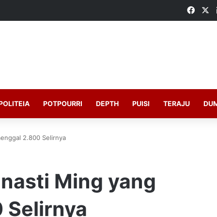
Faceb
X
POLITEIA
POTPOURRI
DEPTH
PUISI
TERAJU
DU
enggal 2.800 Selirnya
inasti Ming yang
Selirnya