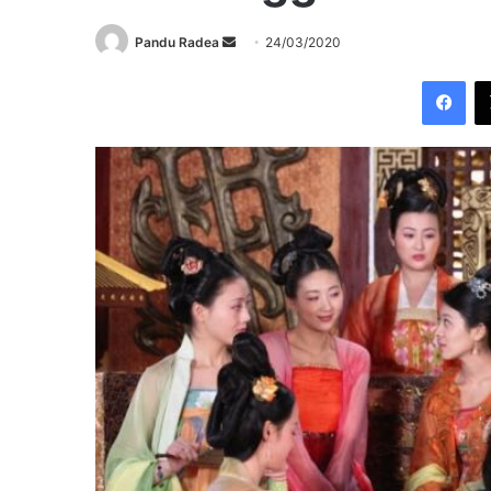
Send
Pandu Radea
24/03/2020
an
Fac
email