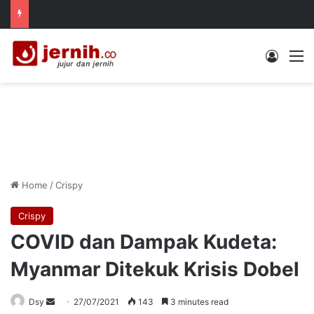
Log In
M
Home
/
Crispy
Crispy
COVID dan Dampak Kudeta:
Myanmar Ditekuk Krisis Dobel
Send
Dsy
27/07/2021
143
3 minutes read