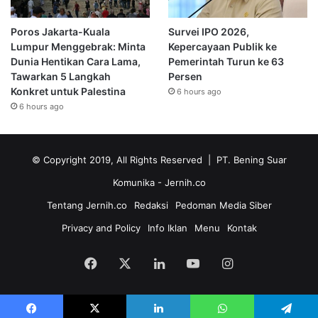
Poros Jakarta-Kuala
Survei IPO 2026,
Lumpur Menggebrak: Minta
Kepercayaan Publik ke
Dunia Hentikan Cara Lama,
Pemerintah Turun ke 63
Tawarkan 5 Langkah
Persen
Konkret untuk Palestina
6 hours ago
6 hours ago
© Copyright 2019, All Rights Reserved | PT. Bening Suar
Komunika
- Jernih.co
Tentang Jernih.co
Redaksi
Pedoman Media Siber
Privacy and Policy
Info Iklan
Menu
Kontak
Facebook
X
LinkedIn
YouTube
Instagram