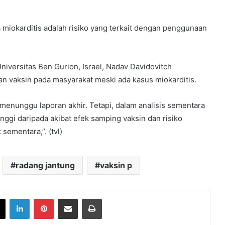
 miokarditis adalah risiko yang terkait dengan penggunaan
iversitas Ben Gurion, Israel, Nadav Davidovitch
 vaksin pada masyarakat meski ada kasus miokarditis.
u menunggu laporan akhir. Tetapi, dalam analisis sementara
inggi daripada akibat efek samping vaksin dan risiko
 sementara,”. (tvl)
radang jantung
vaksin p
book
X
LinkedIn
Pinterest
Share via Email
Print