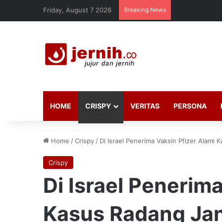
Friday, August 7 2026
Breaking News
HOME
CRISPY
VERITAS
PERSONA
Home
/
Crispy
/
Di Israel Penerima Vaksin Pfizer Alami
Crispy
Di Israel Penerim
Kasus Radang Ja