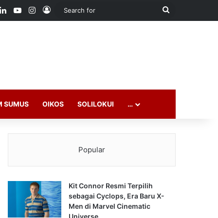
ook
LinkedIn
YouTube
Instagram
Log In
Search
for
M SUMUS
OIKOS
SOLILOKUI
…
Popular
Kit Connor Resmi Terpilih
sebagai Cyclops, Era Baru X-
Men di Marvel Cinematic
Universe