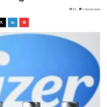
53
1 minute read
ebook
X
LinkedIn
Pinterest