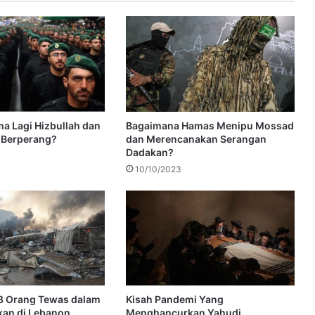
a Lagi Hizbullah dan
Bagaimana Hamas Menipu Mossad
a Berperang?
dan Merencanakan Serangan
Dadakan?
10/10/2023
8 Orang Tewas dalam
Kisah Pandemi Yang
kan di Lebanon
Menghancurkan Yahudi