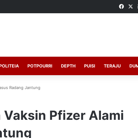
Faceb
X
POLITEIA
POTPOURRI
DEPTH
PUISI
TERAJU
DU
 Kasus Radang Jantung
a Vaksin Pfizer Alami
ntung