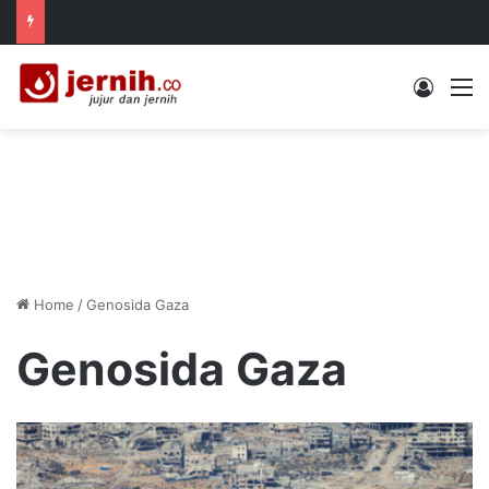
Log In
M
Home
/
Genosida Gaza
Genosida Gaza