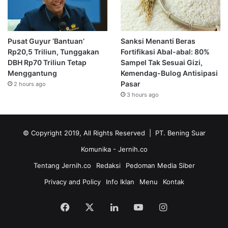
Pusat Guyur ‘Bantuan’
Sanksi Menanti Beras
Rp20,5 Triliun, Tunggakan
Fortifikasi Abal-abal: 80%
DBH Rp70 Triliun Tetap
Sampel Tak Sesuai Gizi,
Menggantung
Kemendag-Bulog Antisipasi
Pasar
2 hours ago
3 hours ago
© Copyright 2019, All Rights Reserved | PT. Bening Suar
Komunika
- Jernih.co
Tentang Jernih.co
Redaksi
Pedoman Media Siber
Privacy and Policy
Info Iklan
Menu
Kontak
Facebook
X
LinkedIn
YouTube
Instagram