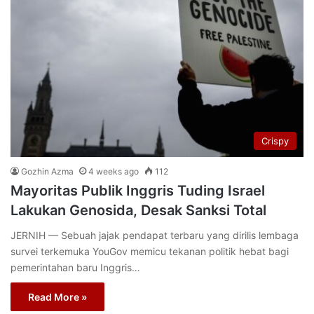
Crispy
Gozhin Azma
4 weeks ago
112
Mayoritas Publik Inggris Tuding Israel
Lakukan Genosida, Desak Sanksi Total
JERNIH — Sebuah jajak pendapat terbaru yang dirilis lembaga
survei terkemuka YouGov memicu tekanan politik hebat bagi
pemerintahan baru Inggris…
Read More »