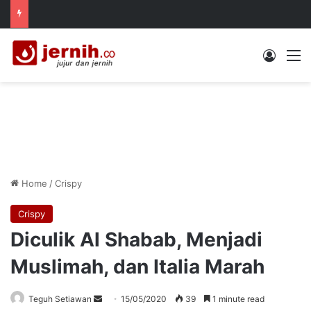
Log In
M
Home
/
Crispy
Crispy
Diculik Al Shabab, Menjadi
Muslimah, dan Italia Marah
Send
Teguh Setiawan
15/05/2020
39
1 minute read