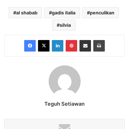
al shabab
gadis italia
penculikan
silvia
Facebook
X
LinkedIn
Pinterest
Share via Email
Print
Teguh Setiawan