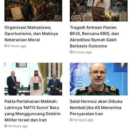
Organisasi Mahasiswa,
Tragedi Antrean Pasien
Oportunisme, dan Matinya
BPJS, Rencana KRIS, dan
Keberanian Moral
Akreditasi Rumah Sakit
Berbasis Outcome
5 hours ago
6 hours ago
Pakta Pertahanan Mekkah:
Selat Hormuz akan Dibuka
Lahirnya ‘NATO Sunni’ Baru
Kembali jika AS Menerima
yang Mengguncang Doktrin
Persyaratan Iran
Militer Israel dan Iran
16 hours ago
16 hours ago