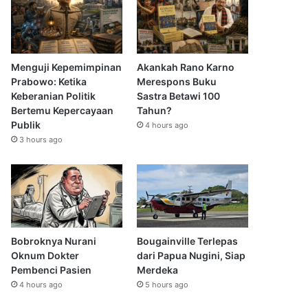
Menguji Kepemimpinan
Akankah Rano Karno
Prabowo: Ketika
Merespons Buku
Keberanian Politik
Sastra Betawi 100
Bertemu Kepercayaan
Tahun?
Publik
4 hours ago
3 hours ago
Bobroknya Nurani
Bougainville Terlepas
Oknum Dokter
dari Papua Nugini, Siap
Pembenci Pasien
Merdeka
4 hours ago
5 hours ago