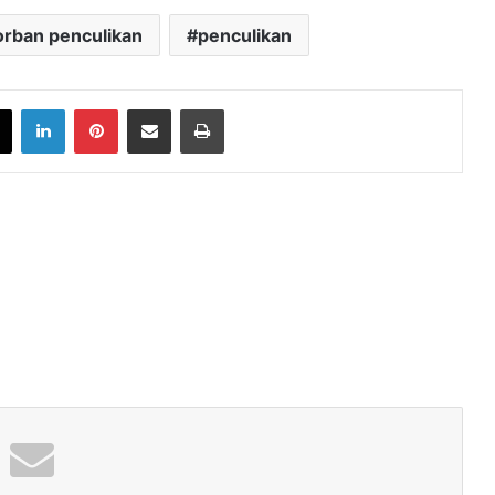
orban penculikan
penculikan
book
X
LinkedIn
Pinterest
Share via Email
Print