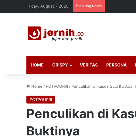
Friday, August 7 2026
Breaking News
HOME
CRISPY
VERITAS
PERSONA
Home
/
POTPOURRI
/
Penculikan di Kasus Suci Itu Ada, 
POTPOURRI
Penculikan di Kasu
Buktinya