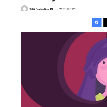
Send
Titik Valentine
22/01/2022
an
Fac
email