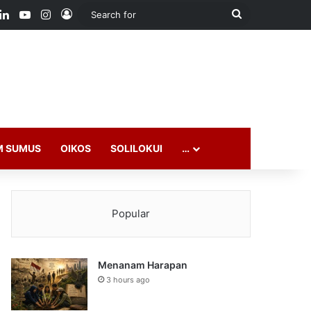
ook
LinkedIn
YouTube
Instagram
Log In
Search
for
M SUMUS
OIKOS
SOLILOKUI
…
Popular
Menanam Harapan
3 hours ago