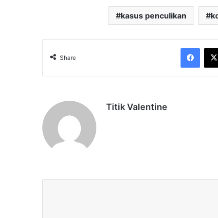
kasus penculikan
k
Face
Share
Titik Valentine