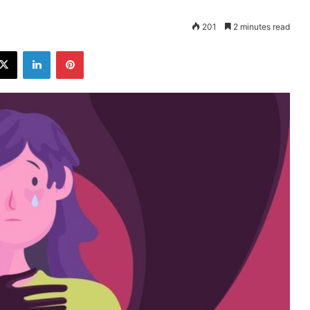
201
2 minutes read
ebook
X
LinkedIn
Pinterest