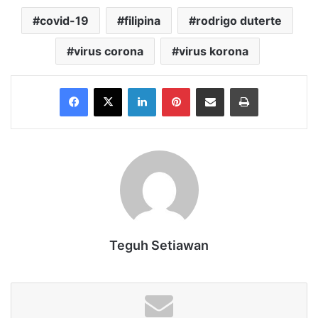
covid-19
filipina
rodrigo duterte
virus corona
virus korona
Facebook
X
LinkedIn
Pinterest
Share via Email
Print
Teguh Setiawan