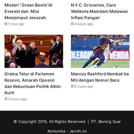
Misteri “Green Boots”di
N.Y.C. Groceries, Cara
Everest dan Misi
Walikota Mamdani Melawan
Menjemput Jenazah
Inflasi Pangan
1 hour ago
4 hours ago
Drama Telur di Parlemen
Marcus Rashford Kembali ke
Kosovo, Amarah Oposisi
MU dengan Nomor Baru
dan Kebuntuan Politik Albin
6 hours ago
Kurti
5 hours ago
© Copyright 2019, All Rights Reserved | PT. Bening Suar
Komunika
- Jernih.co