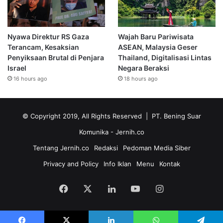
Nyawa Direktur RS Gaza
Wajah Baru Pariwisata
Terancam, Kesaksian
ASEAN, Malaysia Geser
Penyiksaan Brutal di Penjara
Thailand, Digitalisasi Lintas
Israel
Negara Beraksi
16 hours ago
18 hours ago
© Copyright 2019, All Rights Reserved | PT. Bening Suar
Komunika
- Jernih.co
Tentang Jernih.co
Redaksi
Pedoman Media Siber
Privacy and Policy
Info Iklan
Menu
Kontak
Facebook
X
LinkedIn
YouTube
Instagram