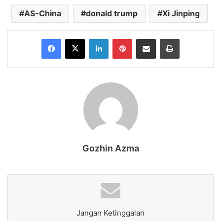
AS-China
donald trump
Xi Jinping
Facebook
X
LinkedIn
Pinterest
Share via Email
Print
Gozhin Azma
Jangan Ketinggalan