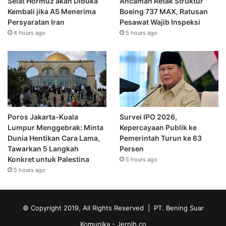
Selat Hormuz akan Dibuka
Ancaman Retak Struktur
Kembali jika AS Menerima
Boeing 737 MAX, Ratusan
Persyaratan Iran
Pesawat Wajib Inspeksi
4 hours ago
5 hours ago
Poros Jakarta-Kuala
Survei IPO 2026,
Lumpur Menggebrak: Minta
Kepercayaan Publik ke
Dunia Hentikan Cara Lama,
Pemerintah Turun ke 63
Tawarkan 5 Langkah
Persen
Konkret untuk Palestina
5 hours ago
5 hours ago
© Copyright 2019, All Rights Reserved | PT. Bening Suar
Komunika
- Jernih.co