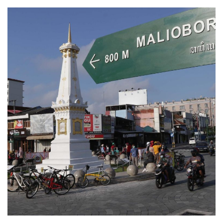
an
email