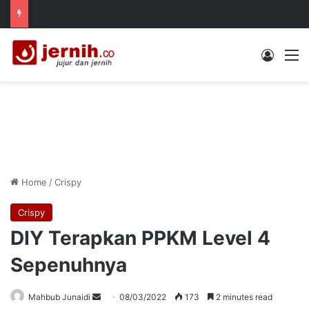
Log In
M
Home
/
Crispy
Crispy
DIY Terapkan PPKM Level 4
Sepenuhnya
Send
Mahbub Junaidi
08/03/2022
173
2 minutes read