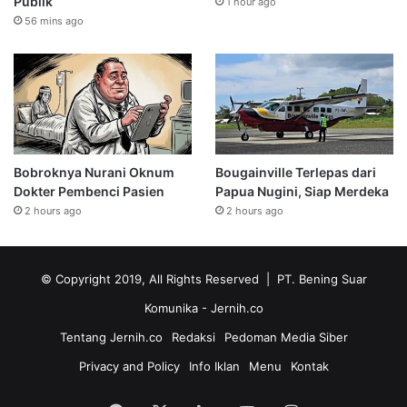
Publik
1 hour ago
56 mins ago
Bobroknya Nurani Oknum
Bougainville Terlepas dari
Dokter Pembenci Pasien
Papua Nugini, Siap Merdeka
2 hours ago
2 hours ago
© Copyright 2019, All Rights Reserved | PT. Bening Suar
Komunika
- Jernih.co
Tentang Jernih.co
Redaksi
Pedoman Media Siber
Privacy and Policy
Info Iklan
Menu
Kontak