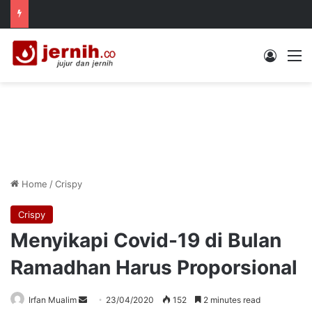
Log In
M
Home
/
Crispy
Crispy
Menyikapi Covid-19 di Bulan
Ramadhan Harus Proporsional
Send
Irfan Mualim
23/04/2020
152
2 minutes read