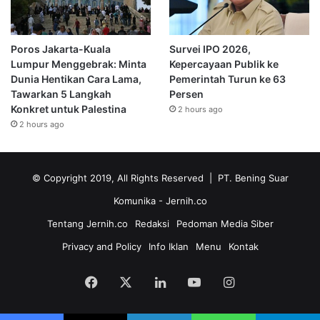
Poros Jakarta-Kuala
Survei IPO 2026,
Lumpur Menggebrak: Minta
Kepercayaan Publik ke
Dunia Hentikan Cara Lama,
Pemerintah Turun ke 63
Tawarkan 5 Langkah
Persen
Konkret untuk Palestina
2 hours ago
2 hours ago
© Copyright 2019, All Rights Reserved | PT. Bening Suar
Komunika
- Jernih.co
Tentang Jernih.co
Redaksi
Pedoman Media Siber
Privacy and Policy
Info Iklan
Menu
Kontak
Facebook
X
LinkedIn
YouTube
Instagram