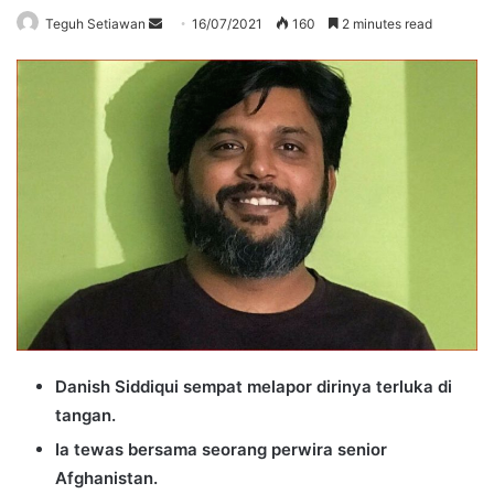
Send
Teguh Setiawan
16/07/2021
160
2 minutes read
an
email
Danish Siddiqui sempat melapor dirinya terluka di
tangan.
Ia tewas bersama seorang perwira senior
Afghanistan.