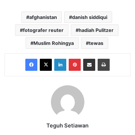
afghanistan
danish siddiqui
fotografer reuter
hadiah Pulitzer
Muslim Rohingya
tewas
Facebook
X
LinkedIn
Pinterest
Share via Email
Print
Teguh Setiawan