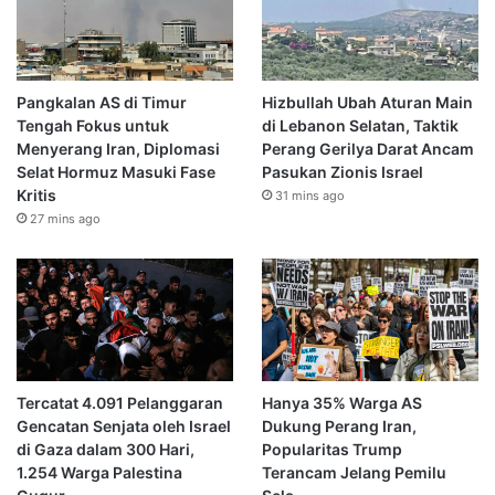
Pangkalan AS di Timur
Hizbullah Ubah Aturan Main
Tengah Fokus untuk
di Lebanon Selatan, Taktik
Menyerang Iran, Diplomasi
Perang Gerilya Darat Ancam
Selat Hormuz Masuki Fase
Pasukan Zionis Israel
Kritis
31 mins ago
27 mins ago
Tercatat 4.091 Pelanggaran
Hanya 35% Warga AS
Gencatan Senjata oleh Israel
Dukung Perang Iran,
di Gaza dalam 300 Hari,
Popularitas Trump
1.254 Warga Palestina
Terancam Jelang Pemilu