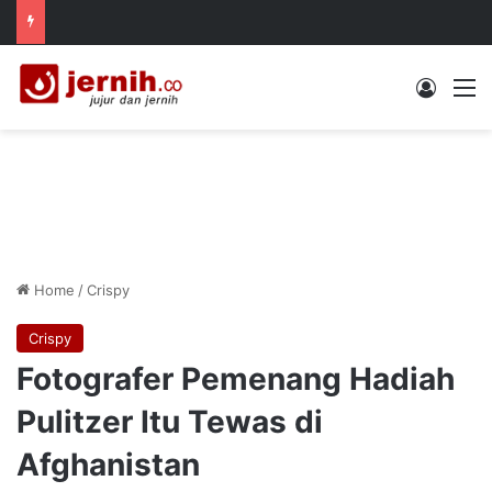
Log In
M
Home
/
Crispy
Crispy
Fotografer Pemenang Hadiah
Pulitzer Itu Tewas di
Afghanistan