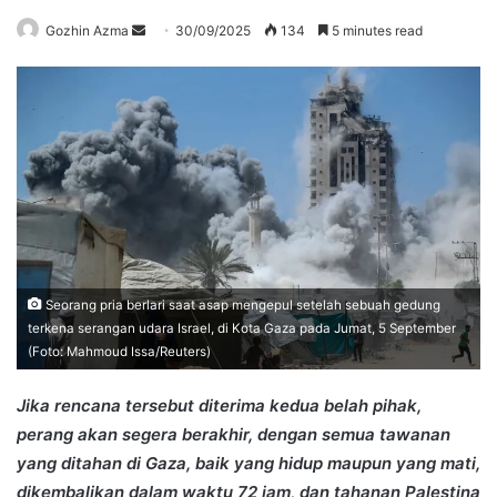
Send
Gozhin Azma
30/09/2025
134
5 minutes read
an
email
Seorang pria berlari saat asap mengepul setelah sebuah gedung
terkena serangan udara Israel, di Kota Gaza pada Jumat, 5 September
(Foto: Mahmoud Issa/Reuters)
Jika rencana tersebut diterima kedua belah pihak,
perang akan segera berakhir, dengan semua tawanan
yang ditahan di Gaza, baik yang hidup maupun yang mati,
dikembalikan dalam waktu 72 jam, dan tahanan Palestina