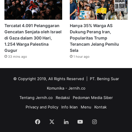
Tercatat 4.091 Pelanggaran
Hanya 35% Warga AS
Gencatan Senjata oleh Israel
Dukung Perang Iran,
di Gaza dalam 300 Hari,
Popularitas Trump
1.254 Warga Palestina
Terancam Jelang Pemilu
Gugur
Sela
33 mins ago
1 hour ago
© Copyright 2019, All Rights Reserved | PT. Bening Suar
Komunika
- Jernih.co
Tentang Jernih.co
Redaksi
Pedoman Media Siber
Privacy and Policy
Info Iklan
Menu
Kontak
Facebook
X
LinkedIn
YouTube
Instagram