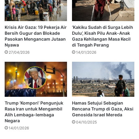
Krisis Air Gaza: 19 Pekerja Air
‘Kakiku Sudah di Surga Lebih
Bersih Gugur dan Blokade
Dulu’, Kisah Pilu Anak-Anak
Pasokan Mengancam Jutaan
Gaza Kehilangan Masa Kecil
Nyawa
di Tengah Perang
27/04/2026
14/01/2026
Trump ‘Kompori’ Pengunjuk
Hamas Setujui Sebagian
Rasa Iran untuk Mengambil
Rencana Trump di Gaza, Aksi
Alih Lembaga-lembaga
Genosida Israel Mereda
Negara
04/10/2025
14/01/2026