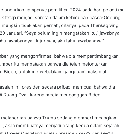
luncurkan kampanye pemilihan 2024 pada hari pelantikan
tuk tetap menjadi sorotan dalam kehidupan pasca-Gedung
 mungkin tidak akan pernah, ditanyai pada Thanksgiving
20 Januari. “Saya belum ingin mengatakan itu,” jawabnya,
ahu jawabannya. Jujur saja, aku tahu jawabannya.”
sumber yang mengonfirmasi bahwa dia mempertimbangkan
umber itu mengatakan bahwa dia telah melontarkan
n Biden, untuk menyebabkan ‘gangguan’ maksimal.
alah ini, presiden secara pribadi membual bahwa dia
a di Ruang Oval, karena media menganggap Biden
ang melaporkan bahwa Trump sedang mempertimbangkan
sil, akan membuatnya menjadi orang kedua dalam sejarah
t. Grover Cleveland adalah presiden ke-22 dan ke-24,