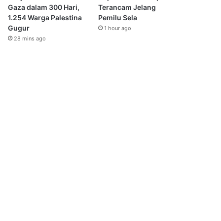
Gaza dalam 300 Hari,
Terancam Jelang
1.254 Warga Palestina
Pemilu Sela
Gugur
1 hour ago
28 mins ago