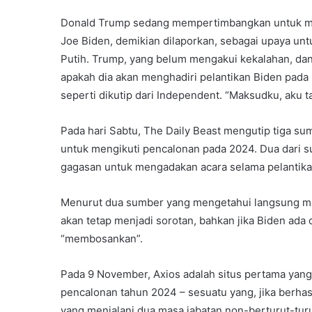
Donald Trump sedang mempertimbangkan untuk me
Joe Biden, demikian dilaporkan, sebagai upaya un
Putih. Trump, yang belum mengakui kekalahan, dan
apakah dia akan menghadiri pelantikan Biden pada 
seperti dikutip dari Independent. “Maksudku, aku t
Pada hari Sabtu, The Daily Beast mengutip tiga 
untuk mengikuti pencalonan pada 2024. Dua dari s
gagasan untuk mengadakan acara selama pelantika
Menurut dua sumber yang mengetahui langsung mas
akan tetap menjadi sorotan, bahkan jika Biden ad
“membosankan”.
Pada 9 November, Axios adalah situs pertama y
pencalonan tahun 2024 – sesuatu yang, jika berha
yang menjalani dua masa jabatan non-berturut-turu