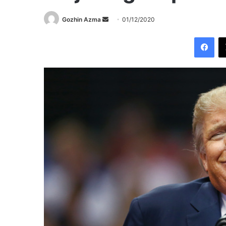
Send
Gozhin Azma
01/12/2020
an
Fac
email