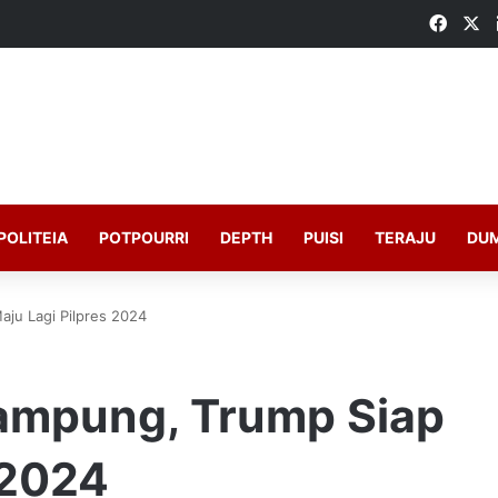
Faceb
X
POLITEIA
POTPOURRI
DEPTH
PUISI
TERAJU
DU
ju Lagi Pilpres 2024
ampung, Trump Siap
 2024