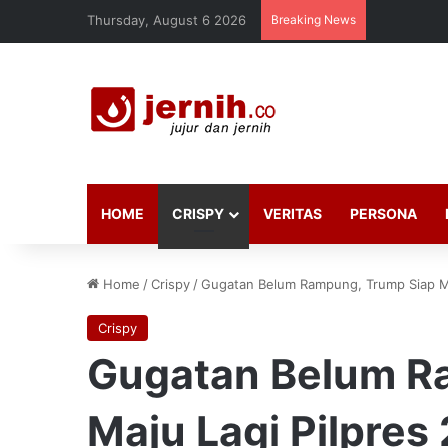
Thursday, August 6 2026
Breaking News
HOME
CRISPY
VERITAS
PERSONA
Home
/
Crispy
/
Gugatan Belum Rampung, Trump Siap Ma
Crispy
Gugatan Belum R
Maju Lagi Pilpres