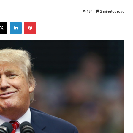
154
2 minutes read
ebook
X
LinkedIn
Pinterest