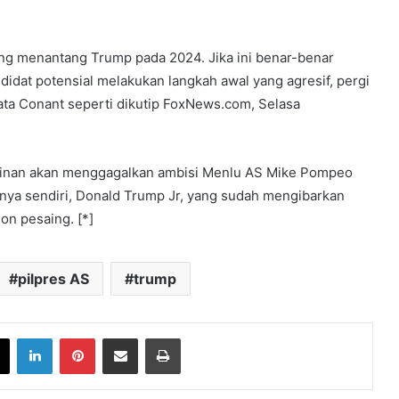
ang menantang Trump pada 2024. Jika ini benar-benar
idat potensial melakukan langkah awal yang agresif, pergi
ta Conant seperti dikutip FoxNews.com, Selasa
inan akan menggagalkan ambisi Menlu AS Mike Pompeo
ya sendiri, Donald Trump Jr, yang sudah mengibarkan
on pesaing. [*]
pilpres AS
trump
book
X
LinkedIn
Pinterest
Share via Email
Print