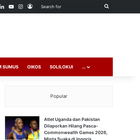
ook
LinkedIn
YouTube
Instagram
Log In
Search
for
M SUMUS
OIKOS
SOLILOKUI
…
Popular
Atlet Uganda dan Pakistan
Dilaporkan Hilang Pasca-
Commonwealth Games 2026,
Minta Suaka di Inggris