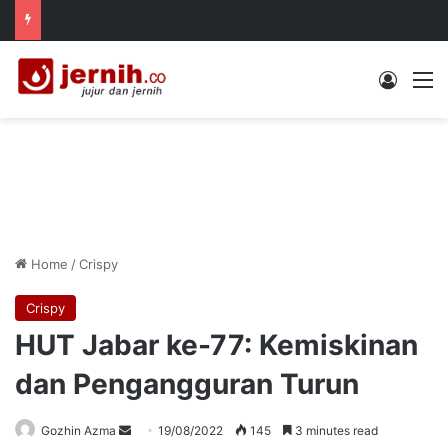
Log In
M
Home
/
Crispy
Crispy
HUT Jabar ke-77: Kemiskinan
dan Pengangguran Turun
Send
Gozhin Azma
19/08/2022
145
3 minutes read