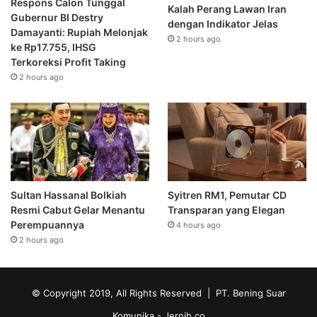
Respons Calon Tunggal
Kalah Perang Lawan Iran
Gubernur BI Destry
dengan Indikator Jelas
Damayanti: Rupiah Melonjak
2 hours ago
ke Rp17.755, IHSG
Terkoreksi Profit Taking
2 hours ago
Sultan Hassanal Bolkiah
Syitren RM1, Pemutar CD
Resmi Cabut Gelar Menantu
Transparan yang Elegan
Perempuannya
4 hours ago
2 hours ago
© Copyright 2019, All Rights Reserved | PT. Bening Suar
Komunika
- Jernih.co