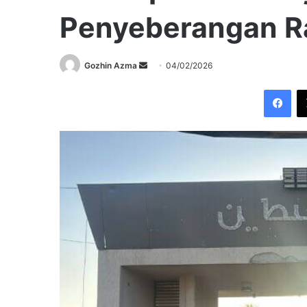
Penyeberangan R
Send
Gozhin Azma
04/02/2026
an
Fac
email