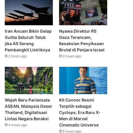
Iran Ancam Bikin Gelap
Nyawa Direktur RS
Gulita Seluruh Teluk
Gaza Terancam,
jika AS Serang
Kesaksian Penyiksaan
Pembangkit Listriknya
Brutal di Penjara Israel
2 hours ago
2 hours ago
Wajah Baru Pariwisata
Kit Connor Resmi
ASEAN, Malaysia Geser
Terpilih sebagai
Thailand, Digitalisasi
Cyclops, Era Baru X-
Lintas Negara Beraksi
Men di Marvel
Cinematic Universe
4 hours ago
5 hours ago