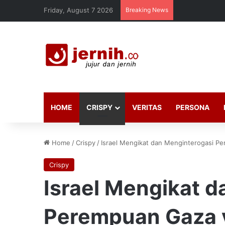
Friday, August 7 2026
Breaking News
HOME
CRISPY
VERITAS
PERSONA
Home
/
Crispy
/
Israel Mengikat dan Menginterogasi 
Crispy
Israel Mengikat 
Perempuan Gaza 