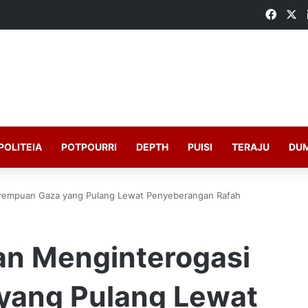
Faceb
X
POLITEIA
POTPOURRI
DEPTH
PUISI
TERAJU
DU
Perempuan Gaza yang Pulang Lewat Penyeberangan Rafah
dan Menginterogasi
yang Pulang Lewat