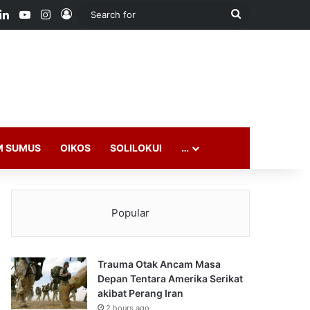
ook
LinkedIn
YouTube
Instagram
Log In
Search
for
M SUMUS
OIKOS
SOLILOKUI
…
Popular
Trauma Otak Ancam Masa
Depan Tentara Amerika Serikat
akibat Perang Iran
2 hours ago