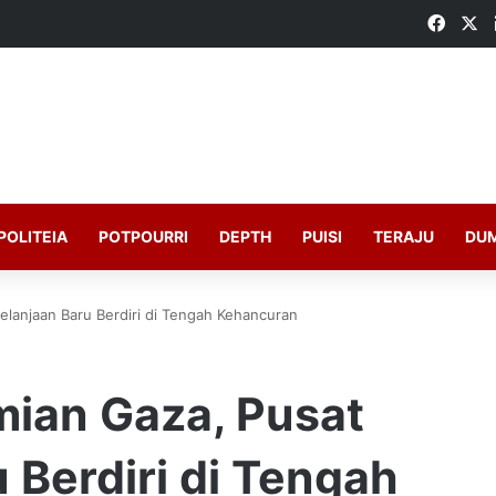
Faceb
X
POLITEIA
POTPOURRI
DEPTH
PUISI
TERAJU
DU
elanjaan Baru Berdiri di Tengah Kehancuran
mian Gaza, Pusat
 Berdiri di Tengah