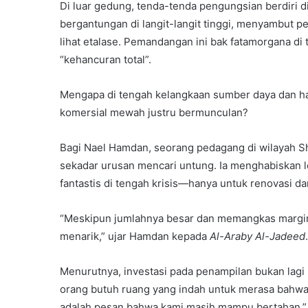
Di luar gedung, tenda-tenda pengungsian berdiri di
bergantungan di langit-langit tinggi, menyambut p
lihat etalase. Pemandangan ini bak fatamorgana d
“kehancuran total”.
Mengapa di tengah kelangkaan sumber daya dan har
komersial mewah justru bermunculan?
Bagi Nael Hamdan, seorang pedagang di wilayah 
sekadar urusan mencari untung. Ia menghabiskan l
fantastis di tengah krisis—hanya untuk renovasi da
“Meskipun jumlahnya besar dan memangkas margin la
menarik,” ujar Hamdan kepada
Al-Araby Al-Jadeed
.
Menurutnya, investasi pada penampilan bukan lagi
orang butuh ruang yang indah untuk merasa bahwa 
adalah pesan bahwa kami masih mampu bertahan.”