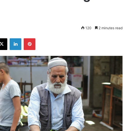
120
2 minutes read
ebook
X
LinkedIn
Pinterest