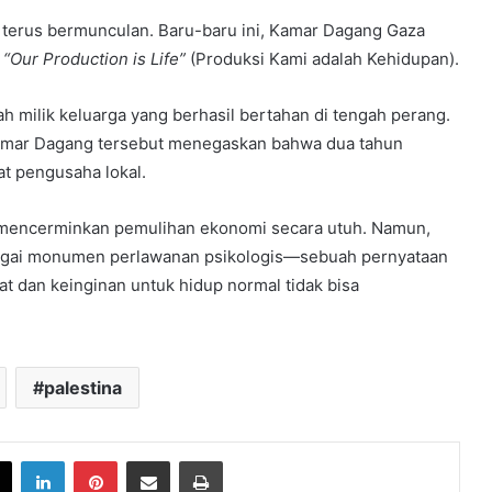
i terus bermunculan. Baru-baru ini, Kamar Dagang Gaza
k
“Our Production is Life”
(Produksi Kami adalah Kehidupan).
 milik keluarga yang berhasil bertahan di tengah perang.
amar Dagang tersebut menegaskan bahwa dua tahun
 pengusaha lokal.
k mencerminkan pemulihan ekonomi secara utuh. Namun,
bagai monumen perlawanan psikologis—sebuah pernyataan
at dan keinginan untuk hidup normal tidak bisa
palestina
book
X
LinkedIn
Pinterest
Share via Email
Print