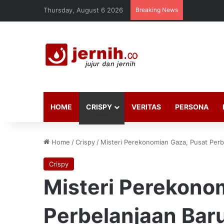
Thursday, August 6 2026
Breaking News
HOME
CRISPY
VERITAS
PERSONA
Home
/
Crispy
/
Misteri Perekonomian Gaza, Pusat Perb
Crispy
Misteri Perekono
Perbelanjaan Baru