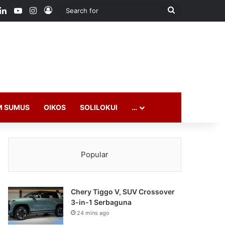
ook
LinkedIn
YouTube
Instagram
Log In
Search
for
M SUMUS
OIKOS
SOLILOKUI
…
Popular
Chery Tiggo V, SUV Crossover
3-in-1 Serbaguna
24 mins ago