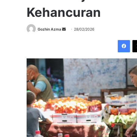
Kehancuran
Send
Gozhin Azma
28/02/2026
an
Fac
email