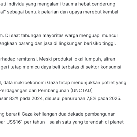
iputi individu yang mengalami trauma hebat cenderung
l” sebagai bentuk pelarian dan upaya merebut kembali
trem. Di saat tabungan mayoritas warga menguap, muncul
angkaan barang dan jasa di lingkungan berisiko tinggi.
hadap remitansi. Meski produksi lokal lumpuh, aliran
geri tetap memicu daya beli terbatas di sektor konsumsi.
, data makroekonomi Gaza tetap menunjukkan potret yang
ng Perdagangan dan Pembangunan (UNCTAD)
ar 83% pada 2024, disusul penurunan 7,8% pada 2025.
yang berarti Gaza kehilangan dua dekade pembangunan
sar US$161 per tahun—salah satu yang terendah di planet