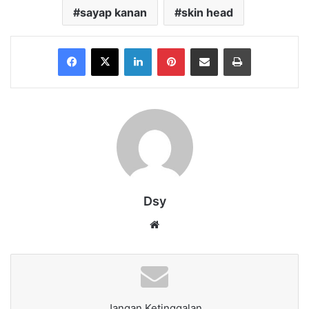
sayap kanan
skin head
Facebook
X
LinkedIn
Pinterest
Share via Email
Print
Dsy
Website
Jangan Ketinggalan