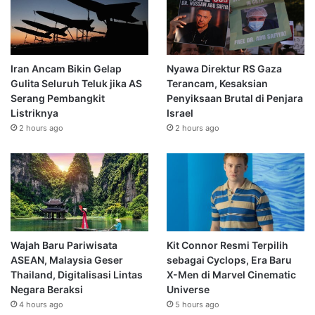
Iran Ancam Bikin Gelap
Nyawa Direktur RS Gaza
Gulita Seluruh Teluk jika AS
Terancam, Kesaksian
Serang Pembangkit
Penyiksaan Brutal di Penjara
Listriknya
Israel
2 hours ago
2 hours ago
Wajah Baru Pariwisata
Kit Connor Resmi Terpilih
ASEAN, Malaysia Geser
sebagai Cyclops, Era Baru
Thailand, Digitalisasi Lintas
X-Men di Marvel Cinematic
Negara Beraksi
Universe
4 hours ago
5 hours ago