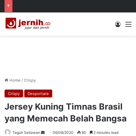
Log In
M
Home
/
Crispy
Crispy
Desportare
Jersey Kuning Timnas Brasil
yang Memecah Belah Bangsa
Send
Teguh Setiawan
06/08/2020
80
2 minutes read