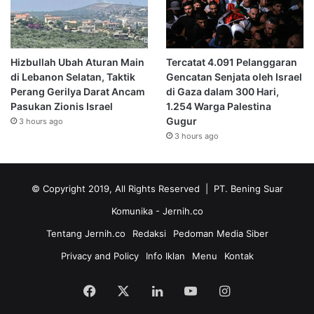
Hizbullah Ubah Aturan Main
Tercatat 4.091 Pelanggaran
di Lebanon Selatan, Taktik
Gencatan Senjata oleh Israel
Perang Gerilya Darat Ancam
di Gaza dalam 300 Hari,
Pasukan Zionis Israel
1.254 Warga Palestina
Gugur
3 hours ago
3 hours ago
© Copyright 2019, All Rights Reserved | PT. Bening Suar
Komunika
- Jernih.co
Tentang Jernih.co
Redaksi
Pedoman Media Siber
Privacy and Policy
Info Iklan
Menu
Kontak
Facebook
X
LinkedIn
YouTube
Instagram