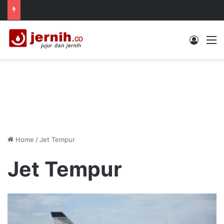
Log In
M
Home
/
Jet Tempur
Jet Tempur