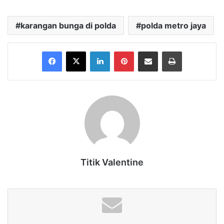
karangan bunga di polda
polda metro jaya
Facebook
X
LinkedIn
Pinterest
Share via Email
Print
Titik Valentine