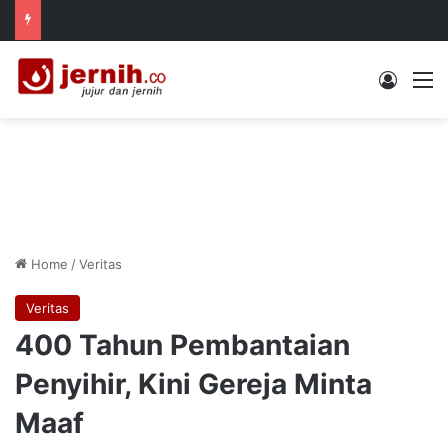
Log In
M
Home
/
Veritas
Veritas
400 Tahun Pembantaian
Penyihir, Kini Gereja Minta
Maaf