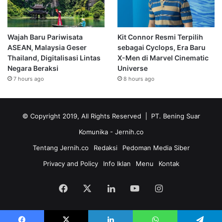
Wajah Baru Pariwisata
Kit Connor Resmi Terpilih
ASEAN, Malaysia Geser
sebagai Cyclops, Era Baru
Thailand, Digitalisasi Lintas
X-Men di Marvel Cinematic
Negara Beraksi
Universe
7 hours ago
8 hours ago
© Copyright 2019, All Rights Reserved | PT. Bening Suar
Komunika
- Jernih.co
Tentang Jernih.co
Redaksi
Pedoman Media Siber
Privacy and Policy
Info Iklan
Menu
Kontak
Facebook
X
LinkedIn
YouTube
Instagram