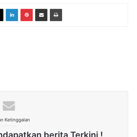
book
X
LinkedIn
Pinterest
Share via Email
Print
n Ketinggalan
dapatkan berita Terkini !