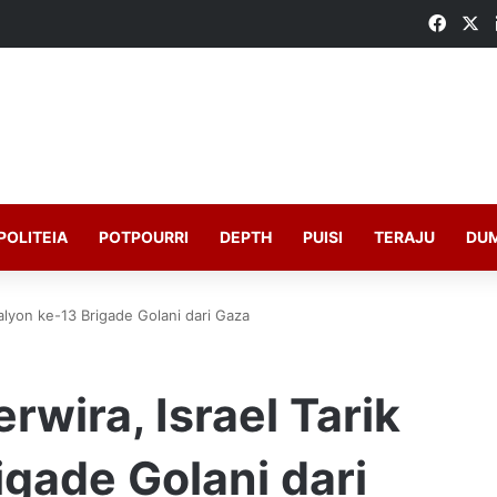
Faceb
X
POLITEIA
POTPOURRI
DEPTH
PUISI
TERAJU
DU
talyon ke-13 Brigade Golani dari Gaza
wira, Israel Tarik
igade Golani dari