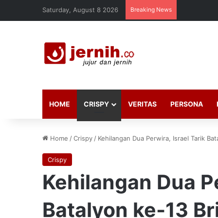
Saturday, August 8 2026
Breaking News
HOME
CRISPY
VERITAS
PERSONA
Home
/
Crispy
/
Kehilangan Dua Perwira, Israel Tarik Ba
Crispy
Kehilangan Dua Per
Batalyon ke-13 Br