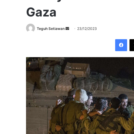
Gaza
Send
Teguh Setiawan
23/12/2023
an
Fac
email