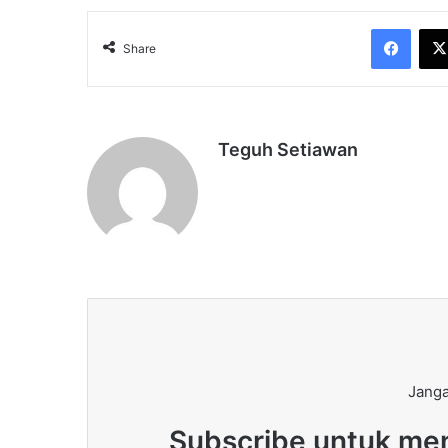
Face
Share
Teguh Setiawan
Janga
Subscribe untuk men