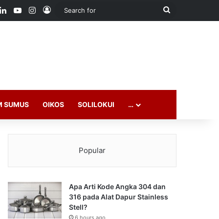
ook
LinkedIn
YouTube
Instagram
Log In
Search
for
M SUMUS
OIKOS
SOLILOKUI
…
Popular
Apa Arti Kode Angka 304 dan
316 pada Alat Dapur Stainless
Stell?
6 hours ago