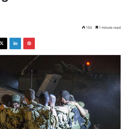
150
1 minute read
ebook
X
LinkedIn
Pinterest