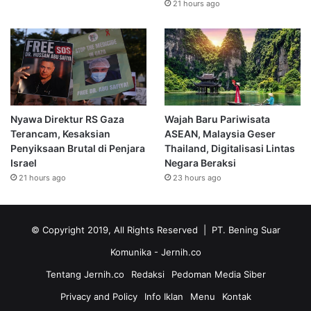
21 hours ago
Nyawa Direktur RS Gaza
Wajah Baru Pariwisata
Terancam, Kesaksian
ASEAN, Malaysia Geser
Penyiksaan Brutal di Penjara
Thailand, Digitalisasi Lintas
Israel
Negara Beraksi
21 hours ago
23 hours ago
© Copyright 2019, All Rights Reserved | PT. Bening Suar
Komunika
- Jernih.co
Tentang Jernih.co
Redaksi
Pedoman Media Siber
Privacy and Policy
Info Iklan
Menu
Kontak